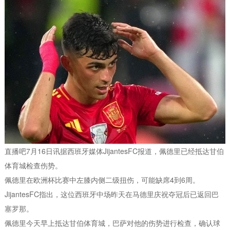
直播吧7月16日讯据西班牙媒体JijantesFC报道，佩德里已经抵达甘伯
体育城检查伤势。
佩德里在欧洲杯比赛中左膝内侧二级扭伤，可能缺席4到6周。
JijantesFC指出，这位西班牙中场昨天在马德里庆祝夺冠后已返回巴
塞罗那。
佩德里今天早上抵达甘伯体育城，巴萨对他的伤势进行检查，确认球